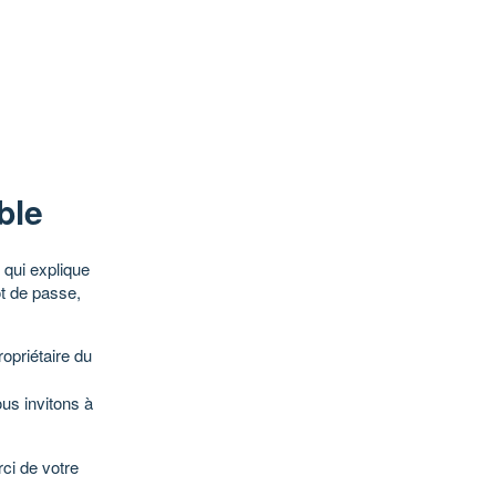
ble
qui explique
ot de passe,
opriétaire du
ous invitons à
ci de votre