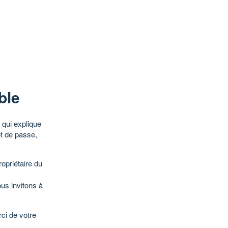
ble
qui explique
ot de passe,
opriétaire du
ous invitons à
ci de votre