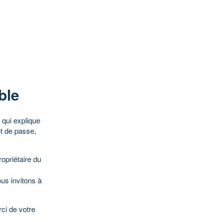
ble
qui explique
ot de passe,
opriétaire du
ous invitons à
ci de votre