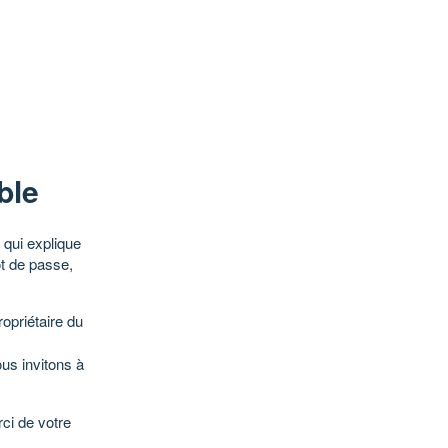
ble
qui explique
ot de passe,
opriétaire du
ous invitons à
ci de votre