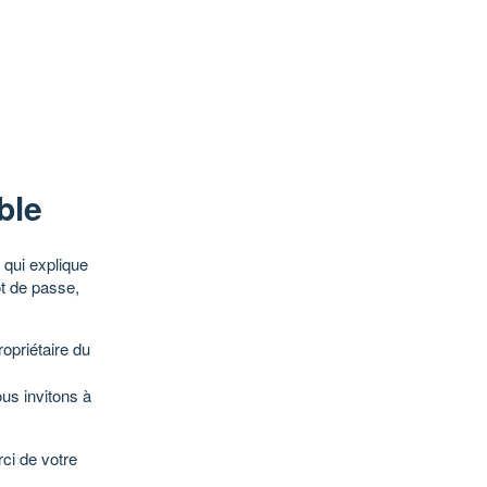
ble
qui explique
ot de passe,
opriétaire du
ous invitons à
ci de votre