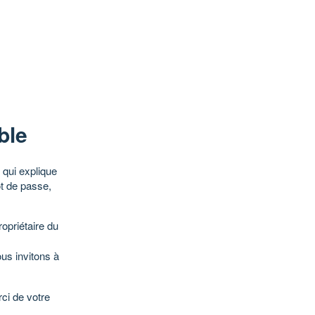
ble
qui explique
ot de passe,
opriétaire du
ous invitons à
ci de votre