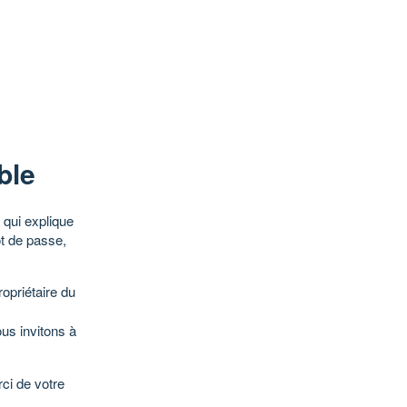
ble
qui explique
ot de passe,
opriétaire du
ous invitons à
ci de votre