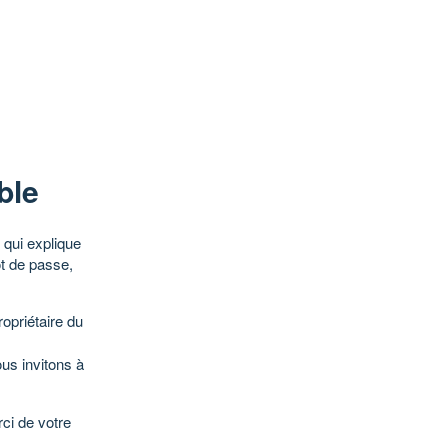
ble
qui explique
ot de passe,
opriétaire du
ous invitons à
ci de votre