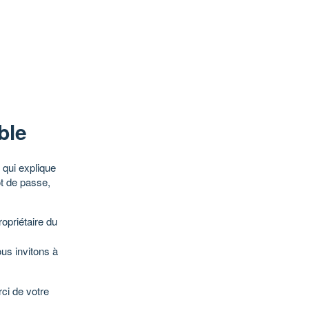
ble
qui explique
ot de passe,
opriétaire du
ous invitons à
ci de votre