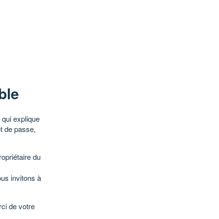
ble
qui explique
ot de passe,
opriétaire du
ous invitons à
ci de votre