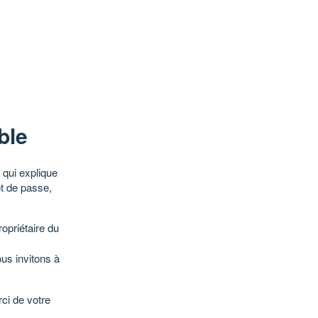
ble
qui explique
ot de passe,
opriétaire du
ous invitons à
ci de votre