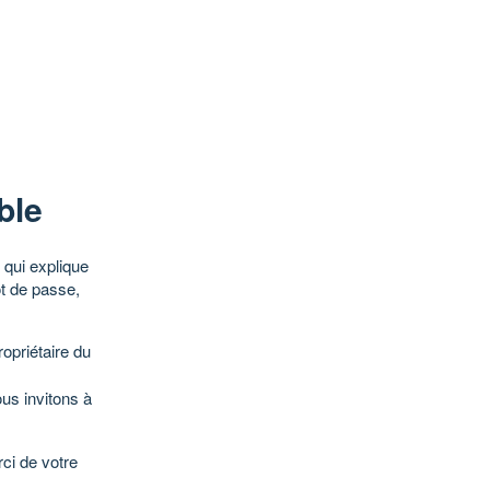
ble
qui explique
ot de passe,
opriétaire du
ous invitons à
ci de votre