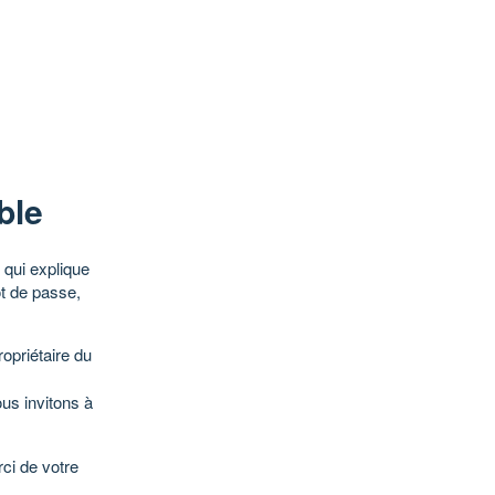
ble
qui explique
ot de passe,
opriétaire du
ous invitons à
ci de votre