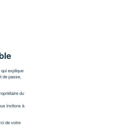
ble
qui explique
ot de passe,
opriétaire du
ous invitons à
ci de votre