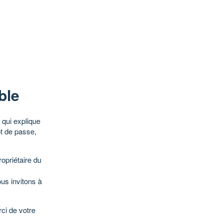
ble
qui explique
ot de passe,
opriétaire du
ous invitons à
ci de votre