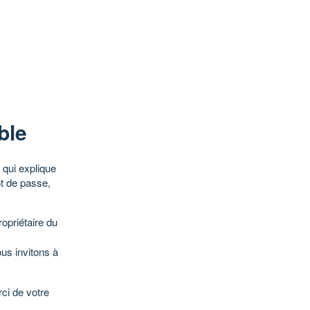
ble
qui explique
ot de passe,
opriétaire du
ous invitons à
ci de votre