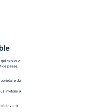
ble
qui explique
ot de passe,
opriétaire du
ous invitons à
ci de votre