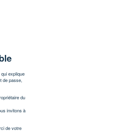
ble
qui explique
ot de passe,
opriétaire du
ous invitons à
ci de votre