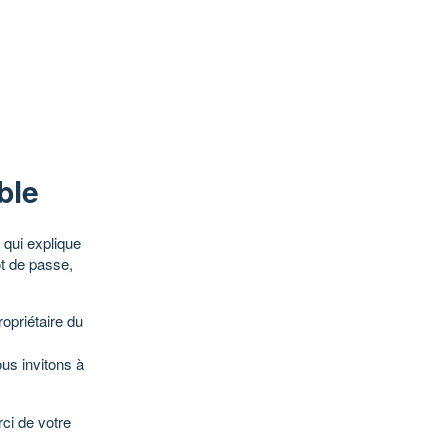
ble
qui explique
ot de passe,
opriétaire du
ous invitons à
ci de votre