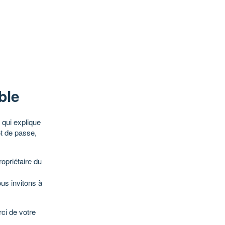
ble
qui explique
ot de passe,
opriétaire du
ous invitons à
ci de votre