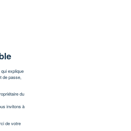
ble
qui explique
ot de passe,
opriétaire du
ous invitons à
ci de votre