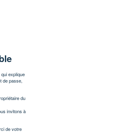
ble
qui explique
ot de passe,
opriétaire du
ous invitons à
ci de votre