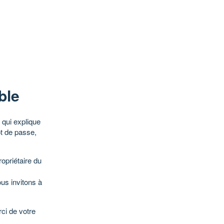
ble
qui explique
ot de passe,
opriétaire du
ous invitons à
ci de votre