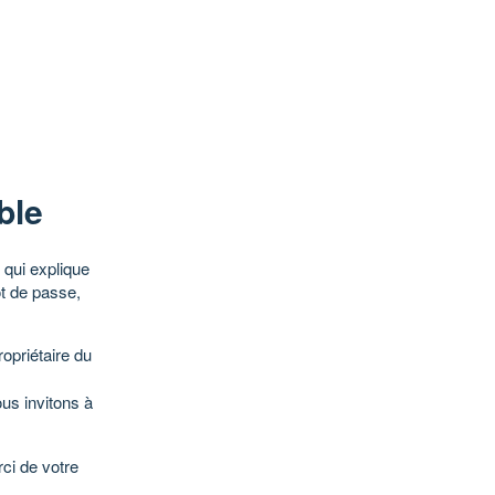
ble
qui explique
ot de passe,
opriétaire du
ous invitons à
ci de votre