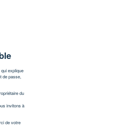
ble
qui explique
ot de passe,
opriétaire du
ous invitons à
ci de votre