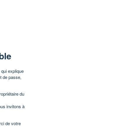
ble
qui explique
ot de passe,
opriétaire du
ous invitons à
ci de votre