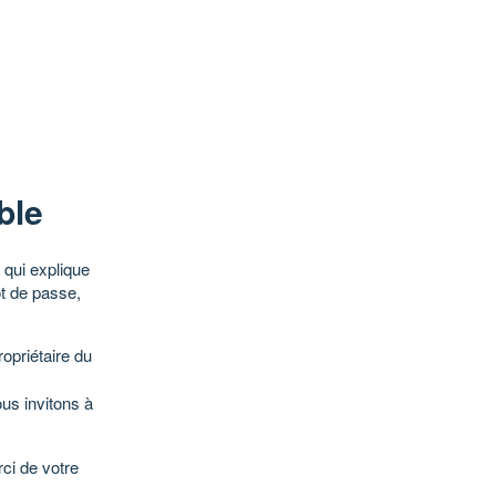
ble
qui explique
ot de passe,
opriétaire du
ous invitons à
ci de votre