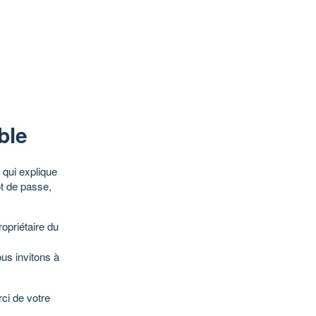
ble
qui explique
ot de passe,
opriétaire du
ous invitons à
ci de votre