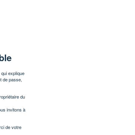
ble
qui explique
ot de passe,
opriétaire du
ous invitons à
ci de votre