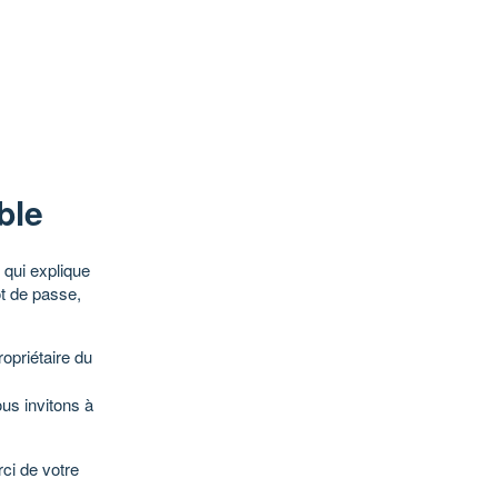
ble
qui explique
ot de passe,
opriétaire du
ous invitons à
ci de votre