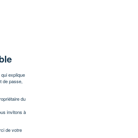
ble
qui explique
ot de passe,
opriétaire du
ous invitons à
ci de votre