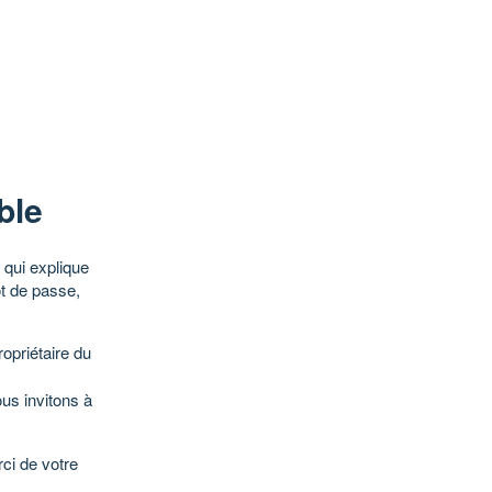
ble
qui explique
ot de passe,
opriétaire du
ous invitons à
ci de votre