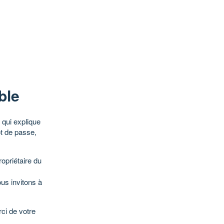
ble
qui explique
ot de passe,
opriétaire du
ous invitons à
ci de votre