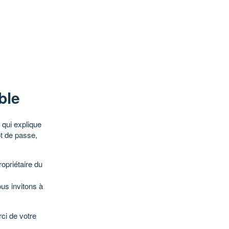
ble
qui explique
ot de passe,
opriétaire du
ous invitons à
ci de votre