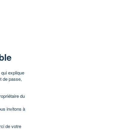
ble
qui explique
ot de passe,
opriétaire du
ous invitons à
ci de votre