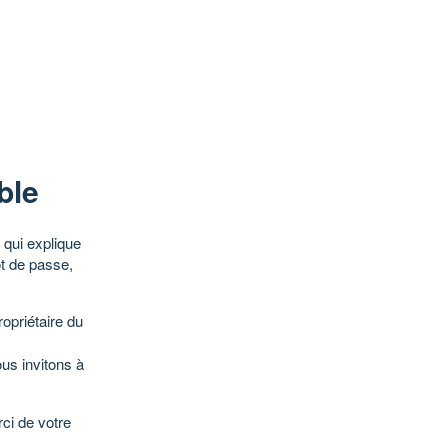
ble
qui explique
ot de passe,
opriétaire du
ous invitons à
ci de votre