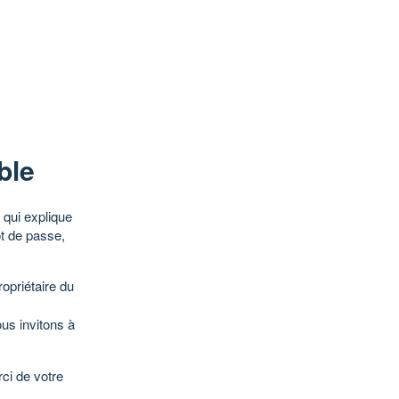
ble
qui explique
ot de passe,
opriétaire du
ous invitons à
ci de votre