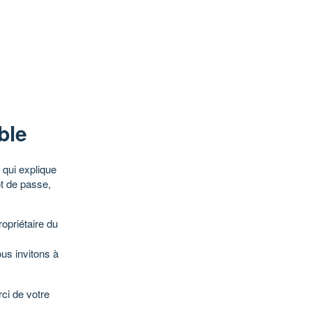
ble
qui explique
ot de passe,
opriétaire du
ous invitons à
ci de votre