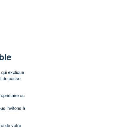
ble
qui explique
ot de passe,
opriétaire du
ous invitons à
ci de votre