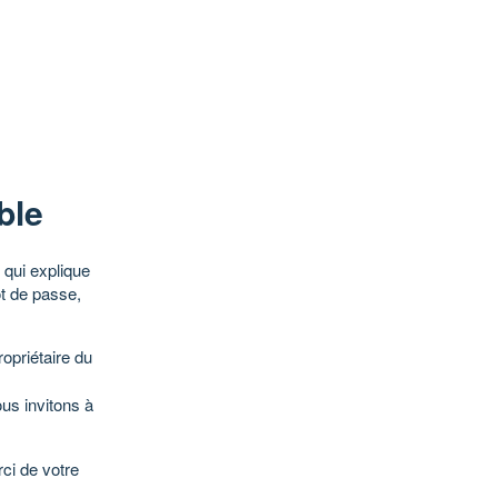
ble
qui explique
ot de passe,
opriétaire du
ous invitons à
ci de votre