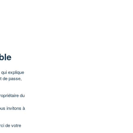
ble
qui explique
ot de passe,
opriétaire du
ous invitons à
ci de votre