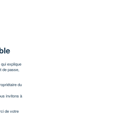
ble
qui explique
ot de passe,
opriétaire du
ous invitons à
ci de votre