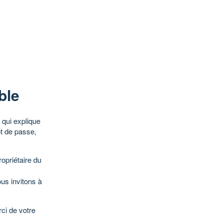
ble
qui explique
ot de passe,
opriétaire du
ous invitons à
ci de votre