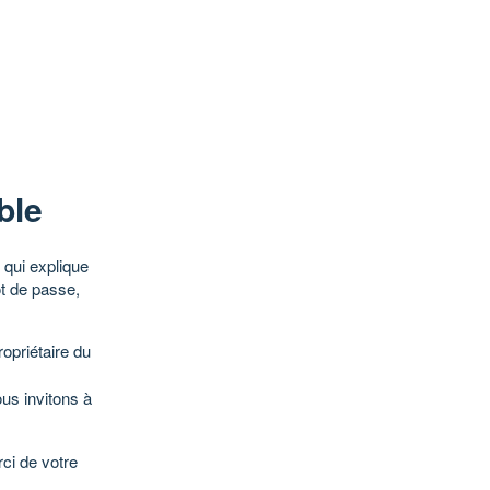
ble
qui explique
ot de passe,
opriétaire du
ous invitons à
ci de votre