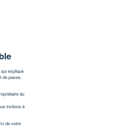
ble
qui explique
ot de passe,
opriétaire du
ous invitons à
ci de votre