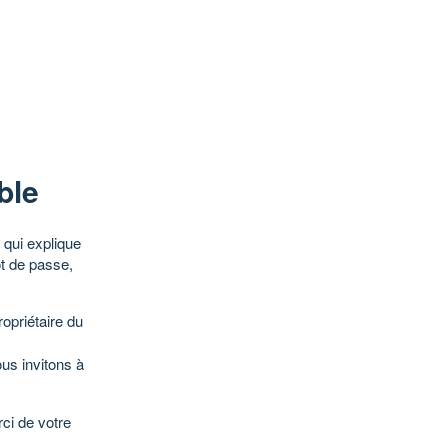
ble
qui explique
ot de passe,
opriétaire du
ous invitons à
ci de votre