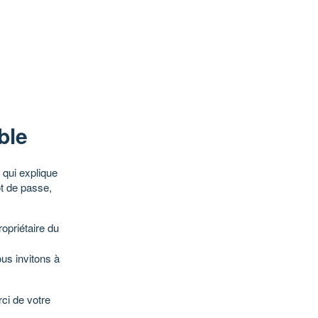
ble
qui explique
ot de passe,
opriétaire du
ous invitons à
ci de votre