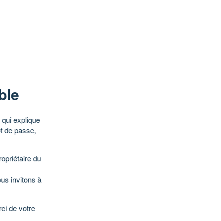
ble
qui explique
ot de passe,
opriétaire du
ous invitons à
ci de votre