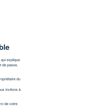
ble
qui explique
ot de passe,
opriétaire du
ous invitons à
ci de votre