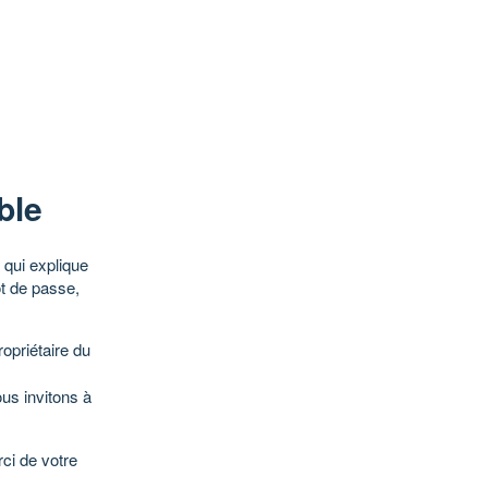
ble
qui explique
ot de passe,
opriétaire du
ous invitons à
ci de votre